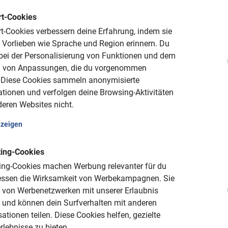
rn!
t-Cookies
te sind einfach, schnell und sicher. Wir
t-Cookies verbessern deine Erfahrung, indem sie
Verbindung und geben deine Daten niemals an
 Vorlieben wie Sprache und Region erinnern.
Du
 bei der Personalisierung von Funktionen und dem
 von Anpassungen, die du vorgenommen
hrung und erkunde Marrakesch mit dem
Diese Cookies sammeln anonymisierte
sten Tag. So bekommst du bereits zu Beginn
tionen und verfolgen deine Browsing-Aktivitäten
über die Stadt!
eren Websites nicht.
nzeigen
inbegriffen.
ad: Dein Städtetrip beginnt erst richtig mit
ing-Cookies
!
ing-Cookies machen Werbung relevanter für du
ssen die Wirksamkeit von Werbekampagnen.
Sie
 von Werbenetzwerken mit unserer Erlaubnis
t und können dein Surfverhalten mit anderen
ationen teilen.
Diese Cookies helfen, gezielte
 Informationen
lebnisse zu bieten.