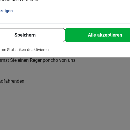
nzeigen
Speichern
Alle akzeptieren
tornierung bis zu 24 Stunden im Voraus
me Statistiken deaktivieren
mmst Sie einen Regenponcho von uns
Radfahrenden