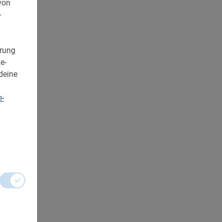
von
-
erung
e-
deine
e-