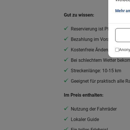
Mehr a
Gut zu wissen:
Reservierung ist Pflicht
Bezahlung im Voraus online
Kostenfreie Änderung oder S
Anony
Bei schlechtem Wetter beko
Streckenlänge: 10-15 km
Geeignet für praktisch alle 
Im Preis enthalten:
Nutzung der Fahrräder
Lokaler Guide
Ein tolles Erlebnis!