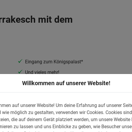
rrakesch mit dem
Eingang zum Königspalast*
Und vieles mehr!
Willkommen auf unserer Website!
ch Stadtrundfahrt erreichst du ganz praktisch
radelst du gemeinsam mit einem
mmen auf unserer Website!
Um deine Erfahrung auf unserer Seit
einen Gruppe los. Ihr lernt
Marrakesch mit
 wie möglich zu gestalten, verwenden wir Cookies.
Cookies sind
nnende Art und Weise kennen. Der
eien, die auf deinem Gerät platziert werden, um unsere Website
und weiß, wie man sicher durch die Stadt
nieren zu lassen und uns Einblicke zu geben, wie Besucher unse