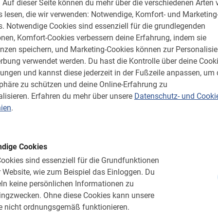
rend ihr zu den schönsten
.
Auf dieser Seite können du mehr über die verschiedenen Arten 
t er
alles Wissenswerte über die Geschichte
 lesen, die wir verwenden: Notwendige, Komfort- und Marketing
ights siehst du auch weniger bekannte
s.
Notwendige Cookies sind essenziell für die grundlegenden
t so leicht findet oder die in keinem
onen, Komfort-Cookies verbessern deine Erfahrung, indem sie
 bekommst du einen tollen Gesamtüberblick
enzen speichern, und Marketing-Cookies können zur Personalisi
 natürlich genügend Zeit für Fotos. Du
rbung verwendet werden.
Du hast die Kontrolle über deine Cooki
en an den Stadtführer stellen.
lungen und kannst diese jederzeit in der Fußzeile anpassen, um 
sphäre zu schützen und deine Online-Erfahrung zu
ährend der Tour nirgendwo hineingehen
lisieren.
Erfahren du mehr über unsere
Datenschutz- und Cooki
radeln wir nur vorbei und dürfen nicht
nien
.
len Vorschriften.
dige Cookies
ookies sind essenziell für die Grundfunktionen
u Marrakesch mit dem Fahrrad
 Website, wie zum Beispiel das Einloggen.
Du
n keine persönlichen Informationen zu
ingzwecken.
Ohne diese Cookies kann unsere
e nicht ordnungsgemäß funktionieren.
t? Reserviere jetzt deinen Wunschtermin –