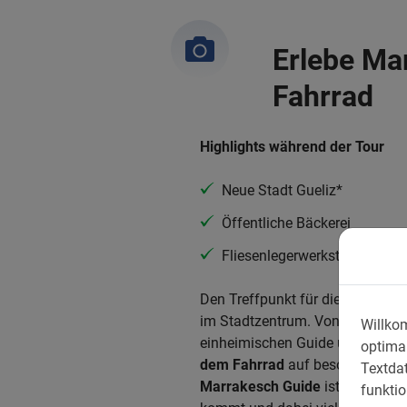
Erlebe Ma
Fahrrad
Highlights während der Tour
Neue Stadt Gueliz*
Öffentliche Bäckerei
Fliesenlegerwerkstatt
Den Treffpunkt für die Marrakes
im Stadtzentrum. Von hier aus 
Willko
einheimischen Guide und einer kl
optimal
dem Fahrrad
auf besonders spa
Textdat
Marrakesch Guide
ist erfahren 
funktio