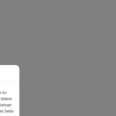
e so
 kleine
 besser
re Seite