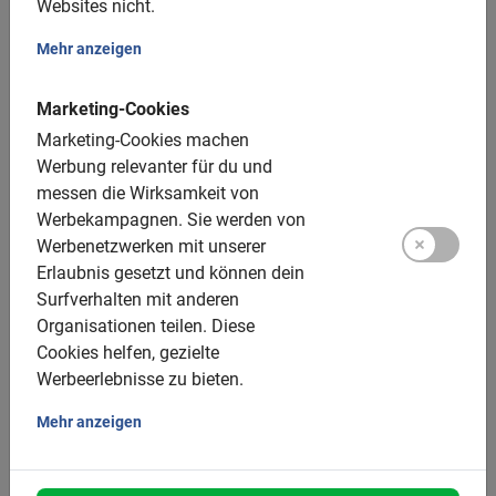
Websites nicht.
Entdecke die Stadt auf diese spaßige und sichere Art.
Mehr anzeigen
Marketing-Cookies
Mache eine Stadtführung in
Marketing-Cookies machen
Werbung relevanter für du und
Kopenhagen mit dem
messen die Wirksamkeit von
Werbekampagnen.
Sie werden von
Fahrrad
Werbenetzwerken mit unserer
Erlaubnis gesetzt und können dein
Highlights Tour
Surfverhalten mit anderen
Organisationen teilen.
Diese
Wenn du zum ersten Mal in der dänischen Hauptstadt
Cookies helfen, gezielte
bist, empfehlen wir unsere
Stadtführung Kopenhagen
Werbeerlebnisse zu bieten.
Highlights
. Im Rahmen dieser Tour siehst du unter
anderem weltberühmte Sehenswürdigkeiten wie die
Mehr anzeigen
kleine Meerjungfrau
,
Schloss Christiansborg
, die
Königlichen Gärten
, den
Nyhavn
und vieles mehr.