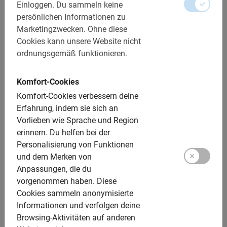
Einloggen.
Du sammeln keine
persönlichen Informationen zu
Marketingzwecken.
Ohne diese
Top Fahrradtouren
Cookies kann unsere Website nicht
Stadtführung Kopenhagen
ordnungsgemäß funktionieren.
Deutschsprachige Guides
Komfort-Cookies
Sehe die
Highlights in 3 Stunden
Komfort-Cookies verbessern deine
Jetzt online buchen!
Erfahrung, indem sie sich an
Vorlieben wie Sprache und Region
Viel sehen in kurzer Zeit und dabei viel Spaß haben?
erinnern.
Du helfen bei der
Dann buche eine geradelte Stadtführung!
Kopenhagen
Personalisierung von Funktionen
ist eine der
fahrradfreundlichsten Städte
weltweit und
und dem Merken von
eignet sich deshalb perfekt für eine Fahrradtour. Die
Anpassungen, die du
dänische Metropole verfügt über
350 Kilometer von
vorgenommen haben.
Diese
Radwegen
, die besonders sicher sind. Während einer
Cookies sammeln anonymisierte
geführten Fahrradtour radelst du mit Guide und anderen
Informationen und verfolgen deine
Fahrradtour-Teilnehmern in einem entspannten Tempo
Browsing-Aktivitäten auf anderen
an den
wichtigsten Sehenswürdigkeiten
vorbei.