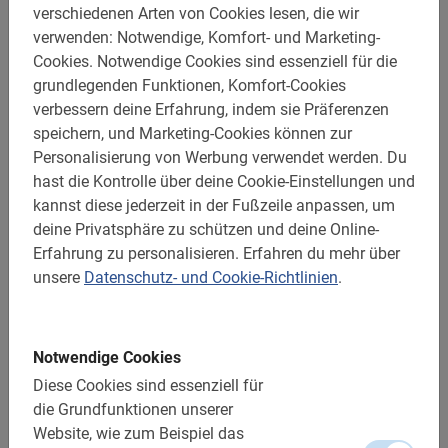
449 DKK
verschiedenen Arten von Cookies lesen, die wir
verwenden: Notwendige, Komfort- und Marketing-
Cookies.
Notwendige Cookies sind essenziell für die
grundlegenden Funktionen, Komfort-Cookies
Sehr gut
5.0
verbessern deine Erfahrung, indem sie Präferenzen
speichern, und Marketing-Cookies können zur
Personalisierung von Werbung verwendet werden.
Du
Dies ist, was unsere Kunden lieben
hast die Kontrolle über deine Cookie-Einstellungen und
kannst diese jederzeit in der Fußzeile anpassen, um
Kopenhagen mit dem Fahrrad
deine Privatsphäre zu schützen und deine Online-
Schöne Stadtrundfahrt durch
Erfahrung zu personalisieren.
Erfahren du mehr über
Kopenhagen, wir haben alle Highlights
unsere
Datenschutz- und Cookie-Richtlinien
.
gesehen! Fantastische Reiseleiterin ***,
sie erzählte eine fesselnde Geschichte
und teilte interessante
Notwendige Cookies
Zusatzinformationen.
Diese Cookies sind essenziell für
Ineke List
die Grundfunktionen unserer
27. Juli 2026
Website, wie zum Beispiel das