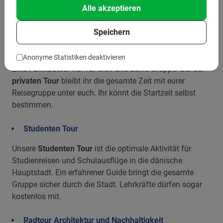
Zusätzlich zeigt euch der
deutschsprachige
Stadtführer
Alle akzeptieren
auch die weniger bekannten, aber ebenfalls spannenden
Orte der dänischen Hauptstadt.
Speichern
Private Fahrradtour
Anonyme Statistiken deaktivieren
Eine Fahrradtour nur für dich und deine Gruppe! Bei der
privaten Tour
bleibt ihr die gesamte Zeit mit eurer
Reisegruppe unter euch. Ihr könnt die Startzeit selbst
bestimmen.
Studenten Tour
Unsere
Studenten Tour
ist die optimale Aktivität für
Studienreisen und Schulausflüge in die dänische
Hauptstadt. Ein erfahrener Guide bringt die gesamte
Gruppe sicher durch die Stadt. Lehrkräfte dürfen sogar
kostenlos mit.
Radtour Architektur und Nachhaltigkeit