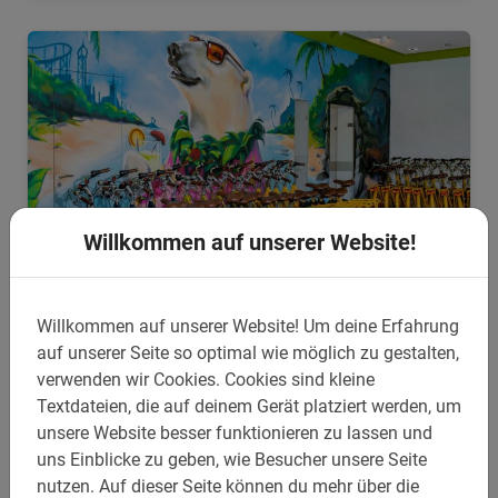
Willkommen auf unserer Website!
Willkommen auf unserer Website!
Um deine Erfahrung
3 Std.
auf unserer Seite so optimal wie möglich zu gestalten,
Kopenhagen Architektur und
verwenden wir Cookies.
Cookies sind kleine
Nachhaltigkeit Tour
Textdateien, die auf deinem Gerät platziert werden, um
Radle auf der "Cykelslangen" und weiteren zauberhaften
unsere Website besser funktionieren zu lassen und
Radwegen zu Hotspots der nachhaltigen Architektur.
uns Einblicke zu geben, wie Besucher unsere Seite
Kopenhagen setzt Trends!
5.0
(3)
nutzen.
Auf dieser Seite können du mehr über die