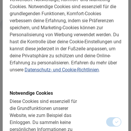
Cookies.
Notwendige Cookies sind essenziell für die
grundlegenden Funktionen, Komfort-Cookies
verbessern deine Erfahrung, indem sie Präferenzen
speichern, und Marketing-Cookies können zur
Weiterführende Informationen
Personalisierung von Werbung verwendet werden.
Du
hast die Kontrolle über deine Cookie-Einstellungen und
kannst diese jederzeit in der Fußzeile anpassen, um
Gut zu wissen:
deine Privatsphäre zu schützen und deine Online-
Erfahrung zu personalisieren.
Erfahren du mehr über
Reservierung ist Pflicht
unsere
Datenschutz- und Cookie-Richtlinien
.
Buchung kostenlos ändern oder stornieren
Vor Ort in bar (Euro oder Forint) bezahlen
Notwendige Cookies
Bei schlechtem Wetter kannst du deine Buchung
Diese Cookies sind essenziell für
ändern oder bekommst einen Regenponcho von uns
die Grundfunktionen unserer
Streckenlänge: ca. 8 km
Website, wie zum Beispiel das
Einloggen.
Du sammeln keine
Schwierigkeitsgrad: leicht
persönlichen Informationen zu