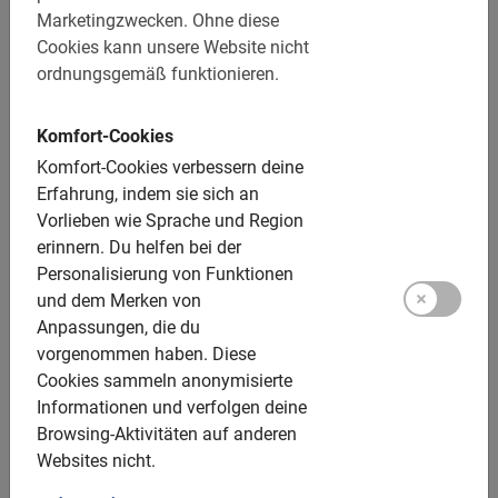
Marketingzwecken.
Ohne diese
Im Preis enthalten:
Cookies kann unsere Website nicht
ordnungsgemäß funktionieren.
Nutzung der Fahrräder
Deutschsprachiger Guide
Komfort-Cookies
Ein tolles Erlebnis!
Komfort-Cookies verbessern deine
Erfahrung, indem sie sich an
Genug Zeit und Möglichkeiten für schöne Fotos
Vorlieben wie Sprache und Region
erinnern.
Du helfen bei der
Zusätzliche Optionen:
Personalisierung von Funktionen
und dem Merken von
Kinderräder: 24 oder 26 Zoll
Anpassungen, die du
Kindersitze: bis 20 kg, hinten am Fahrrad, im Voraus
vorgenommen haben.
Diese
buchen
Cookies sammeln anonymisierte
Informationen und verfolgen deine
Tandems: nicht verfügbar
Browsing-Aktivitäten auf anderen
E-Bikes: nicht verfügbar
Websites nicht.
Helme: verfügbar