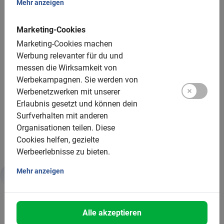
Mehr anzeigen
Gruppengröße:
Marketing-Cookies
Marketing-Cookies machen
Buchbar für Gruppen von 2 bis 200 Teilnehmern
Werbung relevanter für du und
Durchschnittliche Gruppengröße: 8 Teilnehmer
messen die Wirksamkeit von
Werbekampagnen.
Sie werden von
Mindestanzahl: 2 Teilnehmer
Werbenetzwerken mit unserer
Bei mehr als 15 Teilnehmern wird ein zusätzlicher
Erlaubnis gesetzt und können dein
Guide gestellt
Surfverhalten mit anderen
Organisationen teilen.
Diese
Für größere Gruppen stellen wir mehrere Stadtführer
Cookies helfen, gezielte
Werbeerlebnisse zu bieten.
Mehr anzeigen
Nachhaltige Aktivität
Alle akzeptieren
Deshalb ist diese Tour gut für Mensch und Umwelt: