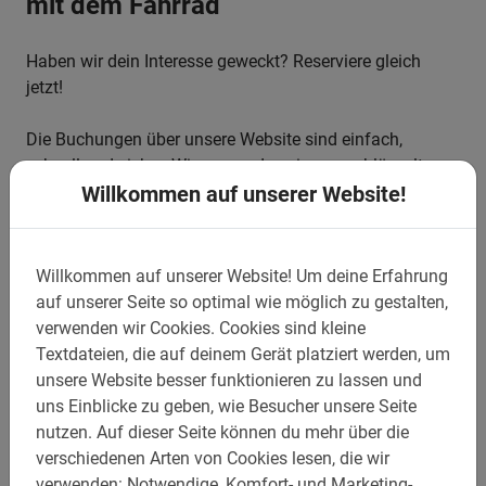
mit dem Fahrrad
Haben wir dein Interesse geweckt? Reserviere gleich
jetzt!
Die Buchungen über unsere Website sind einfach,
schnell und sicher. Wir verwenden eine verschlüsselte
Verbindung und geben deine Daten niemals an Dritte
Willkommen auf unserer Website!
weiter.
Unser Tipp:
Mache eine Stadtführung und erkunde
Willkommen auf unserer Website!
Um deine Erfahrung
Budapest mit dem Fahrrad am besten gleich am ersten
auf unserer Seite so optimal wie möglich zu gestalten,
Tag. So bekommst du bereits zu Beginn deiner Reise
verwenden wir Cookies.
Cookies sind kleine
einen tollen Überblick über die Stadt!
Textdateien, die auf deinem Gerät platziert werden, um
unsere Website besser funktionieren zu lassen und
Der Fahrradverleih ist im Preis inbegriffen.
uns Einblicke zu geben, wie Besucher unsere Seite
nutzen.
Auf dieser Seite können du mehr über die
Erkunde Budapest mit dem Fahrrad: Dein Städtetrip
verschiedenen Arten von Cookies lesen, die wir
beginnt erst richtig mit einer Fahrradtour von Baja Bikes!
verwenden: Notwendige, Komfort- und Marketing-