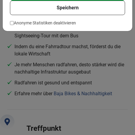
Speichern
Fahrradtouren sind eine Form des nachhaltigen
Tourismus
Anonyme Statistiken deaktivieren
Du sparst 1,5 bis 2 kg CO2 im Vergleich zu einer
Sightseeing-Tour mit dem Bus
Indem du eine Fahrradtour machst, förderst du die
lokale Wirtschaft
Je mehr Menschen radfahren, desto stärker wird die
nachhaltige Infrastruktur ausgebaut
Radfahren ist gesund und entspannt
Erfahre mehr über
Baja Bikes & Nachhaltigkeit
Treffpunkt