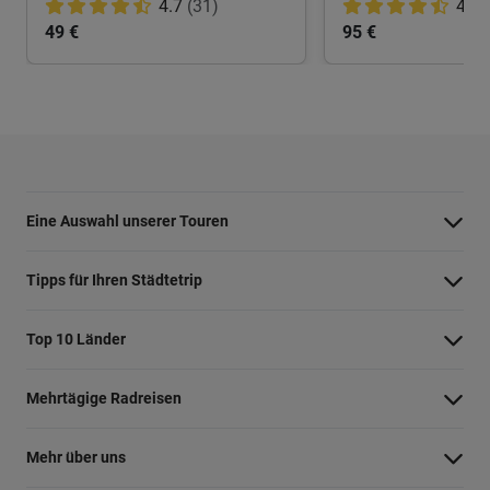
4.7
(31)
4.5
49 €
95 €
Eine Auswahl unserer Touren
Barcelona Highlights Tour
Tipps für Ihren Städtetrip
Berlin Highlights Tour
Strände bei Athen
Top 10 Länder
Highlights von Paris
Barcelonas Stadtteile
Niederlande
Private Tour Tallinn
Mehrtägige Radreisen
Nahverkehr in Dublin
Deutschland
Rom mit dem Fahrrad
Radreise Niederlande
Shopping in Amsterdam
Mehr über uns
England
Maastricht Fahrradtour
Radreise Amsterdam