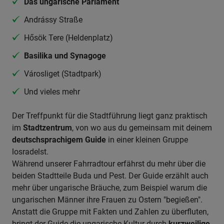
Das ungarische Parlament
Andrássy Straße
Hősök Tere (Heldenplatz)
Basilika und Synagoge
Városliget (Stadtpark)
Und vieles mehr
Der Treffpunkt für die Stadtführung liegt ganz praktisch
im
Stadtzentrum
, von wo aus du gemeinsam mit deinem
deutschsprachigem Guide
in einer kleinen Gruppe
losradelst.
Während unserer Fahrradtour erfährst du mehr über die
beiden Stadtteile Buda und Pest. Der Guide erzählt auch
mehr über ungarische Bräuche, zum Beispiel warum die
ungarischen Männer ihre Frauen zu Ostern "begießen".
Anstatt die Gruppe mit Fakten und Zahlen zu überfluten,
bringt der Guide die ungarische Kultur durch
kurzweilige