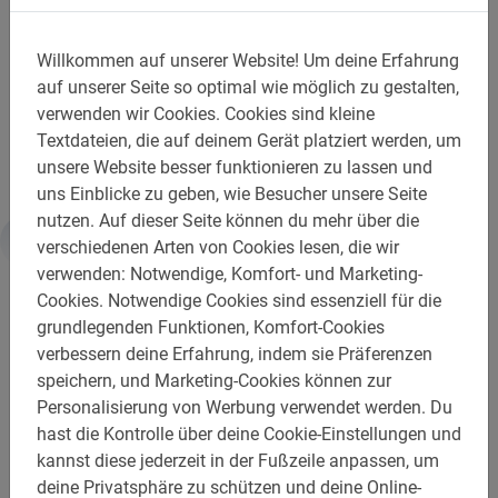
deiner Reise einen tollen Überblick über die Stadt!
Der Fahrradverleih ist im Preis inbegriffen.
Willkommen auf unserer Website!
Um deine Erfahrung
auf unserer Seite so optimal wie möglich zu gestalten,
Entdecke Marseille mit dem Fahrrad: Dein Städtetrip
verwenden wir Cookies.
Cookies sind kleine
beginnt mit einer Fahrradtour von Baja Bikes!
Textdateien, die auf deinem Gerät platziert werden, um
unsere Website besser funktionieren zu lassen und
uns Einblicke zu geben, wie Besucher unsere Seite
nutzen.
Auf dieser Seite können du mehr über die
verschiedenen Arten von Cookies lesen, die wir
Weiterführende Informationen
verwenden: Notwendige, Komfort- und Marketing-
Cookies.
Notwendige Cookies sind essenziell für die
grundlegenden Funktionen, Komfort-Cookies
Gut zu wissen:
verbessern deine Erfahrung, indem sie Präferenzen
speichern, und Marketing-Cookies können zur
Reservierung ist Pflicht
Personalisierung von Werbung verwendet werden.
Du
Bezahlung im Voraus online
hast die Kontrolle über deine Cookie-Einstellungen und
kannst diese jederzeit in der Fußzeile anpassen, um
Kostenfreie Änderung oder Stornierung bis zu 24
deine Privatsphäre zu schützen und deine Online-
Stunden im Voraus