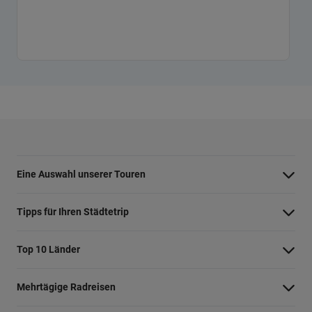
Eine Auswahl unserer Touren
Barcelona Highlights Tour
Tipps für Ihren Städtetrip
Berlin Highlights Tour
Strände bei Athen
Top 10 Länder
Highlights von Paris
Barcelonas Stadtteile
Niederlande
Private Tour Tallinn
Mehrtägige Radreisen
Nahverkehr in Dublin
Deutschland
Rom mit dem Fahrrad