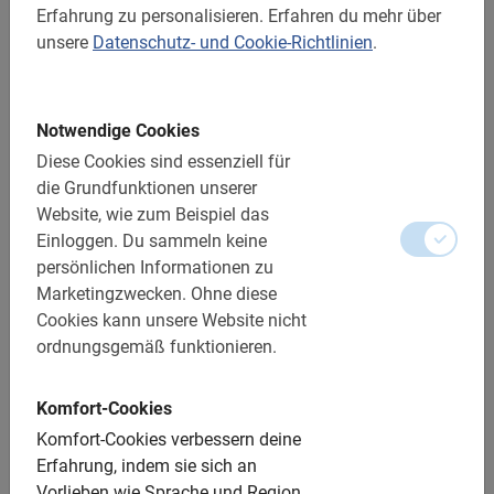
Erfahrung zu personalisieren.
Erfahren du mehr über
Bei schlechtem Wetter bekommst du einen
unsere
Datenschutz- und Cookie-Richtlinien
.
Regenponcho von uns
Streckenlänge: ca. 15 km
Notwendige Cookies
Schwierigkeitsgrad: leicht
Diese Cookies sind essenziell für
die Grundfunktionen unserer
Im Preis enthalten:
Website, wie zum Beispiel das
Einloggen.
Du sammeln keine
Nutzung der Fahrräder
persönlichen Informationen zu
Englischsprachiger Guide
Marketingzwecken.
Ohne diese
Cookies kann unsere Website nicht
Ein tolles Erlebnis!
ordnungsgemäß funktionieren.
Genug Zeit und Möglichkeiten für schöne Fotos
Komfort-Cookies
Extras:
Komfort-Cookies verbessern deine
Erfahrung, indem sie sich an
E-Bikes: inklusive
Vorlieben wie Sprache und Region