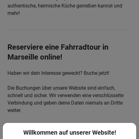
authentische, heimische Küche genießen kannst und
mehr!
Reserviere eine Fahrradtour in
Marseille online!
Haben wir dein Interesse geweckt? Buche jetzt!
Die Buchungen über unsere Website sind einfach,
schnell und sicher. Wir verwenden eine verschlüsselte
Verbindung und geben deine Daten niemals an Dritte
weiter.
Unser Tipp:
Mache eine Stadtführung am besten gleich
Willkommen auf unserer Website!
am ersten Tag. So bekommst du bereits zu Beginn