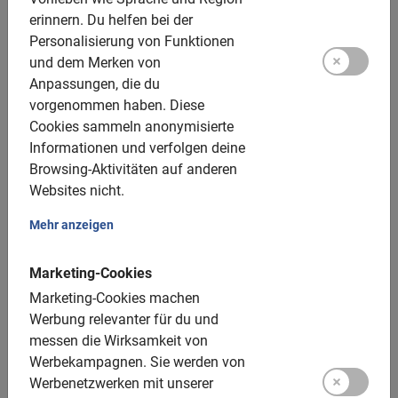
Kinder-E-Bikes: verfügbar, 24 Zoll
erinnern.
Du helfen bei der
Personalisierung von Funktionen
Kindersitze: verfügbar, vorne oder hinten, 12 €
und dem Merken von
Aufpreis
Anpassungen, die du
Kinderanhänger: verfügbar, 20 € Aufpreis
vorgenommen haben.
Diese
Cookies sammeln anonymisierte
Kindertandem: verfügbar, 22 € Aufpreis
Informationen und verfolgen deine
Helme: verfügbar
Browsing-Aktivitäten auf anderen
Websites nicht.
Tandems: nicht verfügbar
Mehr anzeigen
Gruppengröße:
Marketing-Cookies
Buchbar für Gruppen von 2 bis 200 Teilnehmern
Marketing-Cookies machen
Durchschnittliche Gruppengröße: 8 Teilnehmer
Werbung relevanter für du und
messen die Wirksamkeit von
Mindestanzahl: 2 Teilnehmer
Werbekampagnen.
Sie werden von
Bei mehr als 15 Teilnehmern wird ein zusätzlicher
Werbenetzwerken mit unserer