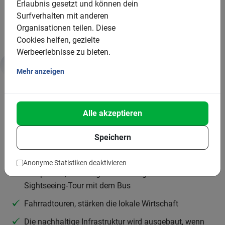
Guide gestellt
Erlaubnis gesetzt und können dein
Surfverhalten mit anderen
Für größere Gruppen stellen wir mehrere Stadtführer
Organisationen teilen.
Diese
Cookies helfen, gezielte
Werbeerlebnisse zu bieten.
Mehr anzeigen
Nachhaltige Aktivität
Deshalb ist diese Tour gut für uns alle und den
Alle akzeptieren
Planeten:
Speichern
Fahrradtouren sind eine Form des nachhaltigen
Tourismus
Anonyme Statistiken deaktivieren
Du sparst 1,5 bis 2 kg CO2 im Vergleich zu einer
Sightseeing-Tour mit dem Bus
Fahrradtouren, stärken die lokale Wirtschaft
Die nachhaltige Infrastruktur wird ausgebaut, wenn